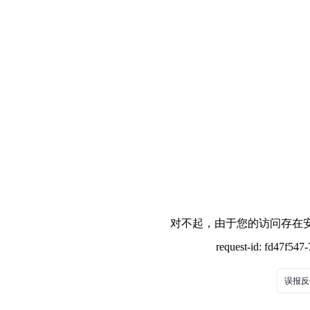
对不起，由于您的访问存在安
request-id: fd47f54
误报反