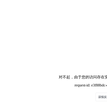
对不起，由于您的访问存在安
request-id: e3f88bd
误报反