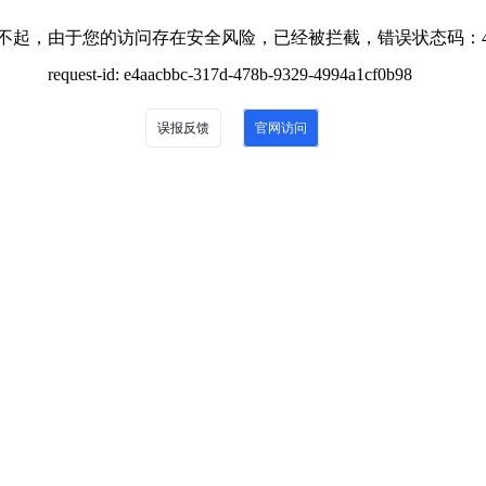
不起，由于您的访问存在安全风险，已经被拦截，错误状态码：4
request-id: e4aacbbc-317d-478b-9329-4994a1cf0b98
误报反馈
官网访问