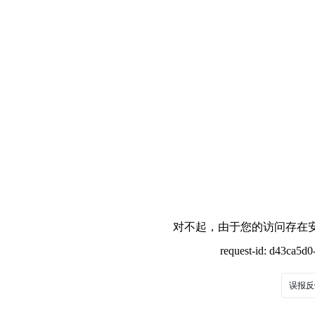
对不起，由于您的访问存在安
request-id: d43ca5d
误报反