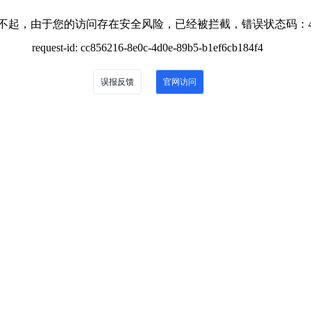
不起，由于您的访问存在安全风险，已经被拦截，错误状态码：4
request-id: cc856216-8e0c-4d0e-89b5-b1ef6cb184f4
误报反馈
官网访问