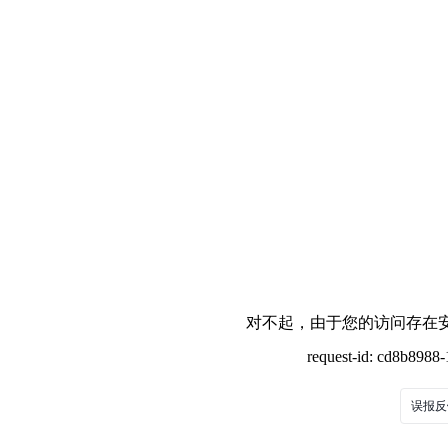
对不起，由于您的访问存在安
request-id: cd8b898
误报反