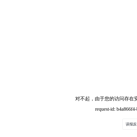
对不起，由于您的访问存在安
request-id: b4a866f
误报反